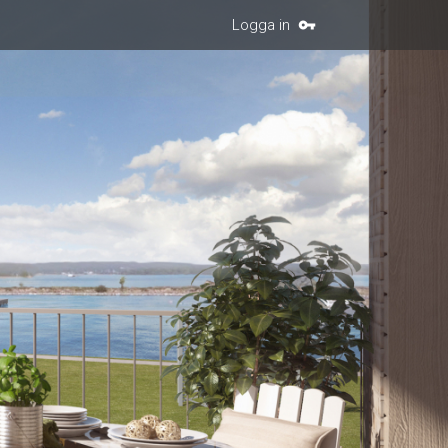
Logga in
vpn_key