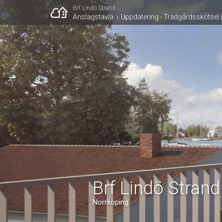
Brf Lindö Strand
Anslagstavla
Uppdatering - Trädgårdsskötsel
Brf Lindö Strand
Norrköping