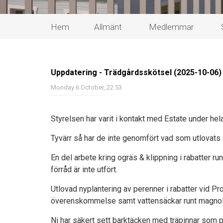
Hem
Allmänt
Medlemmar
Uppdatering - Trädgårdsskötsel (2025-10-06)
Monday 6 October, 22:53
Styrelsen har varit i kontakt med Estate under he
Tyvärr så har de inte genomfört vad som utlovats
En del arbete kring ogräs & klippning i rabatter ru
förråd är inte utfört.
Utlovad nyplantering av perenner i rabatter vid Prope
överenskommelse samt vattensäckar runt magnoli
Ni har säkert sett barktäcken med träpinnar som pl