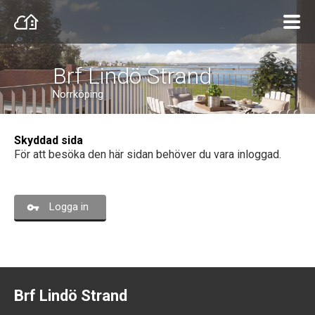
Brf Lindö Strand
Norrköping
Skyddad sida
För att besöka den här sidan behöver du vara inloggad.
Logga in
Brf Lindö Strand