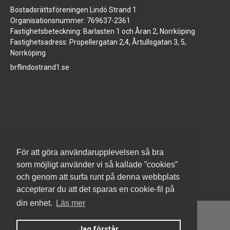
Bostadsrättsföreningen Lindö Strand 1
Organisationsnummer: 769637-2361
Fastighetsbeteckning: Barlasten 1 och Åran 2, Norrköping
Fastighetsadress: Propellergatan 2,4, Årtullsgatan 3, 5,
Norrköping
brflindostrand1.se
www.jm.se
För att göra användarupplevelsen så bra
som möjligt använder vi så kallade ”cookies”
och genom att surfa runt på denna webbplats
accepterar du att det sparas en cookie-fil på
din enhet.
Läs mer
Jag förstår