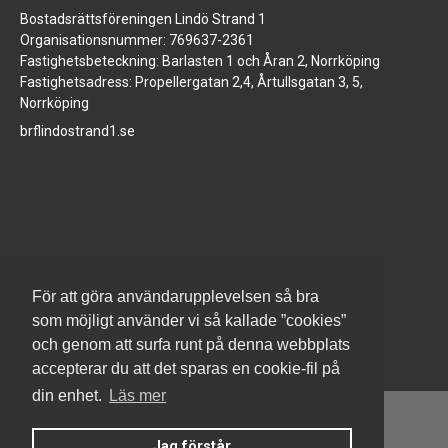
Bostadsrättsföreningen Lindö Strand 1
Organisationsnummer: 769637-2361
Fastighetsbeteckning: Barlasten 1 och Åran 2, Norrköping
Fastighetsadress: Propellergatan 2,4, Årtullsgatan 3, 5,
Norrköping
brflindostrand1.se
www.jm.se
För att göra användarupplevelsen så bra
som möjligt använder vi så kallade ”cookies”
och genom att surfa runt på denna webbplats
accepterar du att det sparas en cookie-fil på
din enhet.
Läs mer
Jag förstår