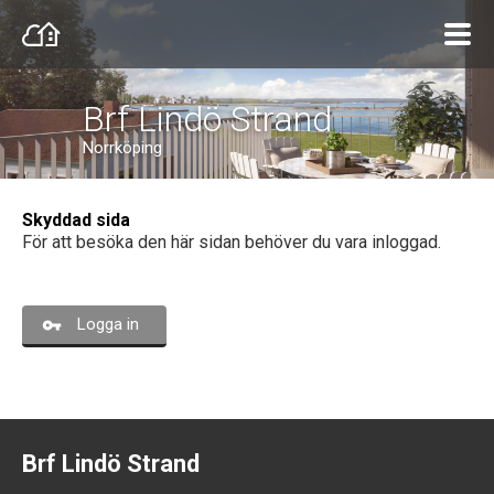
Brf Lindö Strand
Norrköping
Skyddad sida
För att besöka den här sidan behöver du vara inloggad.
Logga in
Brf Lindö Strand