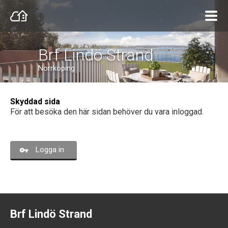
Brf Lindö Strand
Norrköping
Skyddad sida
För att besöka den här sidan behöver du vara inloggad.
Logga in
Brf Lindö Strand