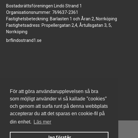
Bostadsrättsföreningen Lindö Strand 1
Organisationsnummer: 769637-2361
Fastighetsbeteckning: Barlasten 1 och Åran 2, Norrköping
Fastighetsadress: Propellergatan 2,4, Årtullsgatan 3, 5,
Norrköping
brflindostrand1.se
www.jm.se
För att göra användarupplevelsen så bra
som möjligt använder vi så kallade ”cookies”
och genom att surfa runt på denna webbplats
accepterar du att det sparas en cookie-fil på
din enhet.
Läs mer
Jag förstår