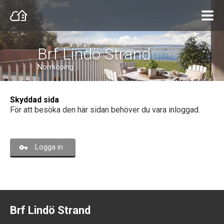
Brf Lindö Strand
Norrköping
Skyddad sida
För att besöka den här sidan behöver du vara inloggad.
Logga in
Brf Lindö Strand