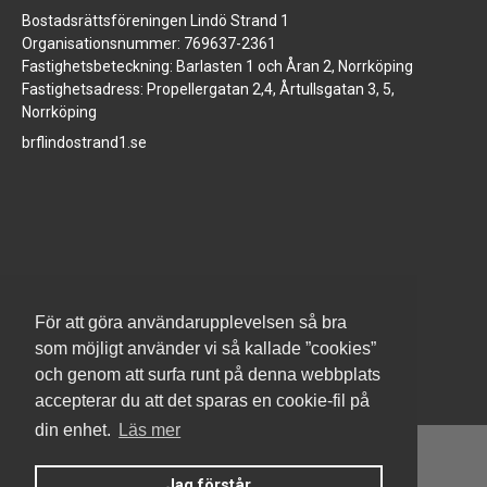
Bostadsrättsföreningen Lindö Strand 1
Organisationsnummer: 769637-2361
Fastighetsbeteckning: Barlasten 1 och Åran 2, Norrköping
Fastighetsadress: Propellergatan 2,4, Årtullsgatan 3, 5,
Norrköping
brflindostrand1.se
www.jm.se
För att göra användarupplevelsen så bra
som möjligt använder vi så kallade ”cookies”
och genom att surfa runt på denna webbplats
accepterar du att det sparas en cookie-fil på
din enhet.
Läs mer
Jag förstår